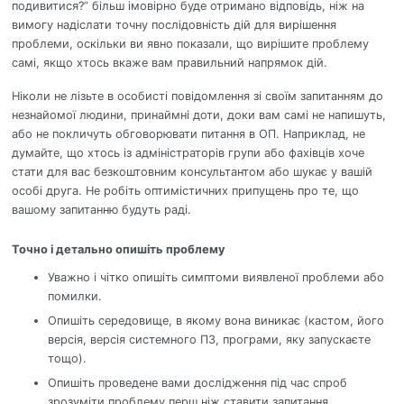
подивитися?” більш імовірно буде отримано відповідь, ніж на
вимогу надіслати точну послідовність дій для вирішення
проблеми, оскільки ви явно показали, що вирішите проблему
самі, якщо хтось вкаже вам правильний напрямок дій.
Ніколи не лізьте в особисті повідомлення зі своїм запитанням до
незнайомої людини, принаймні доти, доки вам самі не напишуть,
або не покличуть обговорювати питання в ОП. Наприклад, не
думайте, що хтось із адміністраторів групи або фахівців хоче
стати для вас безкоштовним консультантом або шукає у вашій
особі друга. Не робіть оптимістичних припущень про те, що
вашому запитанню будуть раді.
Точно і детально опишіть проблему
Уважно і чітко опишіть симптоми виявленої проблеми або
помилки.
Опишіть середовище, в якому вона виникає (кастом, його
версія, версія системного ПЗ, програми, яку запускаєте
тощо).
Опишіть проведене вами дослідження під час спроб
зрозуміти проблему перш ніж ставити запитання.