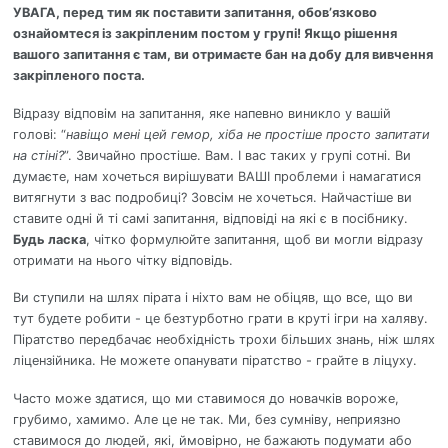
УВАГА, перед тим як поставити запитання, обов’язково
ознайомтеся із закріпленим постом у групі! Якщо рішення
вашого запитання є там, ви отримаєте бан на добу для вивчення
закріпленого поста.
Відразу відповім на запитання, яке напевно виникло у вашій
голові: “
навіщо мені цей гемор, хіба не простіше просто запитати
на стіні?
”. Звичайно простіше. Вам. І вас таких у групі сотні. Ви
думаєте, нам хочеться вирішувати ВАШІ проблеми і намагатися
витягнути з вас подробиці? Зовсім не хочеться. Найчастіше ви
ставите одні й ті самі запитання, відповіді на які є в посібнику.
Будь ласка
, чітко формулюйте запитання, щоб ви могли відразу
отримати на нього чітку відповідь.
Ви ступили на шлях пірата і ніхто вам не обіцяв, що все, що ви
тут будете робити - це безтурботно грати в круті ігри на халяву.
Піратство передбачає необхідність трохи більших знань, ніж шлях
ліцензійника. Не можете опанувати піратство - грайте в ліцуху.
Часто може здатися, що ми ставимося до новачків вороже,
грубимо, хамимо. Але це не так. Ми, без сумніву, неприязно
ставимося до людей, які, ймовірно, не бажають подумати або