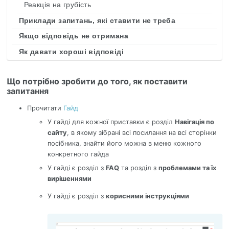
Реакція на грубість
Приклади запитань, які ставити не треба
Якщо відповідь не отримана
Як давати хороші відповіді
Що потрібно зробити до того, як поставити
запитання
Прочитати
Гайд
У гайді для кожної приставки є розділ
Навігація по
сайту
, в якому зібрані всі посилання на всі сторінки
посібника, знайти його можна в меню кожного
конкретного гайда
У гайді є розділ з
FAQ
та розділ з
проблемами та їх
вирішеннями
У гайді є розділ з
корисними інструкціями