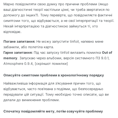
Марно повідомляти свою думку про причини проблеми (якщо
ваші діагностичні теорії настільки цінні, чи треба звертатися по
допомогу до інших?). Тому перевірте, що повідомляєте фактичні
симптоми того, що відбувається, а не свої інтерпретації та теорії.
Нехай інтерпретацією та діагностикою займуться ті, хто
відповідає.
Погане запитання:
Не можу запустити tinfoil, напевно мене
забанили, або полетіла карта.
Гарне запитання:
Під час запуску tinfoil вилазить помилка
Out of
memory
. Запускаю через альбоми, версія системного ПЗ 9.0.1,
Atmosphere 0.9.4, [скріншот помилки]
Описуйте симптоми проблеми в хронологічному порядку
Найважливіша інформація для з’ясування причин того, що
відбувається, часто пов’язана з подіями, що безпосередньо
передували цій ситуації. Тому необхідно точно описати, що ви
делали до виникнення проблеми.
Спочатку повідомляйте мету, потім озвучуйте проблему