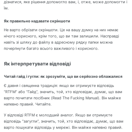
дізнатися, яке рішення допомогло вам, і, отже, може допомогти і
їм.
Як правильно надавати скріншоти
Не варто обрізати скріншоти. Це на вашу думку на них немає
нічого корисного, крім того, що ви там залишили. Насправді
навіть зі шляху до файлу в адресному рядку папки можна
почерпнути багато всього важливого і корисного.
Як інтерпретувати відповіді
Читай гайд і гугли: як зрозуміти, що ви серйозно облажалися
Є давня і священна традиція: якщо ви отримуєте відповідь
“RTFM” або “Гайд”, значить, той, хто відповідає, думає, що вам
варто почитати посібник (Read The Fucking Manual). Він майже
напевно правий. Читайте.
У відповіді RTFM є молодший аналог. Якщо ви отримуєте
відповідь “загугли”, значить, той, хто відповідає, думає, що вам
варто пошукати відповідь у мережі. Він майже напевно правий.