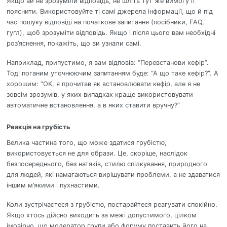
Якщо ви не зрозуміли відповідь, не шліть тут же вимогу її
пояснити. Використовуйте ті самі джерела інформації, що й під
час пошуку відповіді на початкове запитання (посібники, FAQ,
гугл), щоб зрозуміти відповідь. Якщо і після цього вам необхідні
роз’яснення, покажіть, що ви узнали самі.
Наприклад, припустимо, я вам відповів: “Перевстанови кефір”.
Тоді поганим уточнюючим запитанням буде: “А що таке кефір?”. А
хорошим: “OK, я прочитав як встановлювати кефір, але я не
зовсім зрозумів, у яких випадках краще використовувати
автоматичне встановлення, а в яких ставити вручну?”
Реакція на грубість
Велика частина того, що може здатися грубістю,
використовується не для образи. Це, скоріше, наслідок
безпосереднього, без натяків, стилю спілкування, природного
для людей, які намагаються вирішувати проблеми, а не здаватися
іншим м’якими і пухнастими.
Коли зустрічаєтеся з грубістю, постарайтеся реагувати спокійно.
Якщо хтось дійсно виходить за межі допустимого, цілком
імовірно, що модератор групи або форуму поставить його на