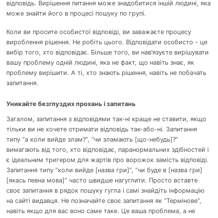
відповідь. Вирішення питання може знадобитися іншій людині, яка
може знайти його в процесі пошуку по групі.
Коли ви просите особистої відповіді, ви заважаєте процесу
вироблення рішення. Не робіть цього. Відповідати особисто - це
вибір того, хто відповідає. Більше того, ви нав’язуєте вирішувати
вашу проблему одній людині, яка не факт, що навіть знає, як
проблему вирішити. А ті, хто знають рішення, навіть не побачать
запитання.
Уникайте безглуздих прохань і запитань
Загалом, запитання з відповідями так-ні краще не ставити, якщо
тільки ви не хочете отримати відповідь так-або-ні. Запитання
типу “а коли вийде злам?”, “чи зламають [що-небудь]?”
вимагають від того, хто відповідає, паранормальних здібностей і
є ідеальним тригером для жартів про ворожок замість відповіді.
Запитання типу “коли вийде [назва гри]”, “чи буде в [назва гри]
[якась певна мова]” часто швидше нагуглити. Просто вставте
своє запитання в рядок пошуку гугла і самі знайдіть інформацію
на сайті видавця. Не позначайте своє запитання як “Термінове”,
навіть якщо для вас воно саме таке. Це ваша проблема, а не