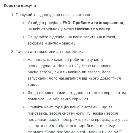
Коротко кажучи
Пошукайте відповідь на ваше запитання
У гайді в розділах
FAQ
,
Проблеми та їх вирішення
,
на всіх сторінках у меню
Навігація по сайту
Пошукайте відповідь на ваше запитання в гуглі,
зокрема й англомовному
Точно і детально опишіть проблему
Напишіть, що саме ви робили, яку мету
переслідували. Не пишіть “у мене не працює
hackdisctool”, пишіть навіщо ви взагалі його
запускали, чого намагалися від нього домогтися
тощо.
Якщо виникає помилка, доповніть опис скріншотом
помилки. Не обрізайте скріншот.
Опишіть конфігурацію вашої системи - що за
приставка, версія системного ПЗ, назва і версія
прошивки, версія програми, яка не працює, що у вас
за карта пам’яті, від якого виробника, в якому
форматі. Якщо проблема в грі - напишіть, де ви її