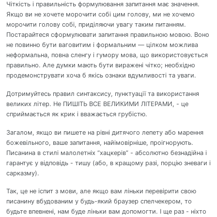
Чіткість і правильність формулювання запитання має значення.
Якщо ви не хочете морочити собі цим голову, ми не хочемо
морочити голову собі, приділяючи увагу таким питанням.
Постарайтеся сформулювати запитання правильною мовою. Воно
не повинно бути ваговитим і формальним — цілком можлива
неформальна, повна сленгу і гумору мова, що використовується
правильно. Але думки мають бути виражені чітко; необхідно
продемонструвати хоча б якісь ознаки вдумливості та уваги.
Дотримуйтесь правил синтаксису, пунктуації та використання
великих літер. Не ПИШІТЬ ВСЕ ВЕЛИКИМИ ЛІТЕРАМИ, - це
сприймається як крик і вважається грубістю.
Загалом, якщо ви пишете на рівні дитячого лепету або марення
божевільного, ваше запитання, найімовірніше, проігнорують.
Писанина в стилі малолетніх “хацкерів” - абсолютно безнадійна і
гарантує у відповідь - тишу (або, в кращому разі, порцію зневаги і
сарказму).
Так, це не іспит з мови, але якщо вам ліньки перевірити свою
писанину вбудованим у будь-який браузер спелчекером, то
будьте впевнені, нам буде ліньки вам допомогти. І ще раз - ніхто