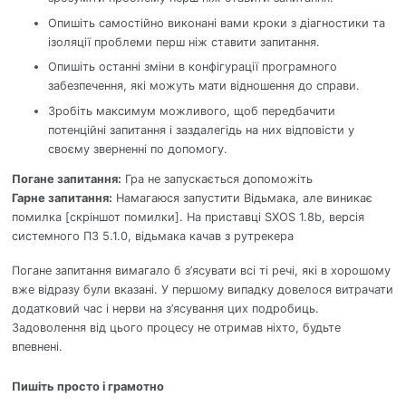
Опишіть самостійно виконані вами кроки з діагностики та
ізоляції проблеми перш ніж ставити запитання.
Опишіть останні зміни в конфігурації програмного
забезпечення, які можуть мати відношення до справи.
Зробіть максимум можливого, щоб передбачити
потенційні запитання і заздалегідь на них відповісти у
своєму зверненні по допомогу.
Погане запитання:
Гра не запускається допоможіть
Гарне запитання:
Намагаюся запустити Відьмака, але виникає
помилка [скріншот помилки]. На приставці SXOS 1.8b, версія
системного ПЗ 5.1.0, відьмака качав з рутрекера
Погане запитання вимагало б з’ясувати всі ті речі, які в хорошому
вже відразу були вказані. У першому випадку довелося витрачати
додатковий час і нерви на з’ясування цих подробиць.
Задоволення від цього процесу не отримав ніхто, будьте
впевнені.
Пишіть просто і грамотно