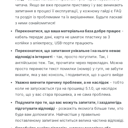
читача. Якщо ви вже прошили приставку і у вас виникають
запитання в процесі її експлуатації, у кожному гайді є FAQ
та розділ із проблемами та їх вирішеннями. Будьте ласкаві
з ними ознайомитися!
Переконатися, що ваша матеріальна база добре працює
-
кабель передає дані, карта не шматок пластику за 3
копійки з аліекпресу, USB-порти працюють
Переконатися, що запитання унікальне і на нього немає
відповіді в інтернеті
- так, просто погуглити. Так, і
англійською теж. Так, прочитати через перекладач. Можна
просто перенести текст помилки (номер) у гугл, не забути
вказати, яка у вас консоль, і подивитися, що з цього вийде
Уважно вивчити причину проблеми, а не наслідок
- тобто
коли не запускається гра на прошивці 5.1.0, це наслідок
того, що у вас стара прошивка, а не сама проблема.
Подумати про те, що вас можуть запитати, і заздалегідь
підготувати відповіді
- розкажіть якомога більше тим, хто
буде вам допомагати. Найчастіше у правильно
поставленому запитанні міститься велика частина відповіді.