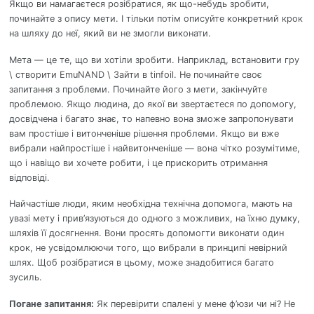
Якщо ви намагаєтеся розібратися, як що-небудь зробити,
починайте з опису мети. І тільки потім описуйте конкретний крок
на шляху до неї, який ви не змогли виконати.
Мета — це те, що ви хотіли зробити. Наприклад, встановити гру
\ створити EmuNAND \ Зайти в tinfoil. Не починайте своє
запитання з проблеми. Починайте його з мети, закінчуйте
проблемою. Якщо людина, до якої ви звертаєтеся по допомогу,
досвідчена і багато знає, то напевно вона зможе запропонувати
вам простіше і витонченіше рішення проблеми. Якщо ви вже
вибрали найпростіше і найвитонченіше — вона чітко розумітиме,
що і навіщо ви хочете робити, і це прискорить отримання
відповіді.
Найчастіше люди, яким необхідна технічна допомога, мають на
увазі мету і прив’язуються до одного з можливих, на їхню думку,
шляхів її досягнення. Вони просять допомогти виконати один
крок, не усвідомлюючи того, що вибрали в принципі невірний
шлях. Щоб розібратися в цьому, може знадобитися багато
зусиль.
Погане запитання:
Як перевірити спалені у мене ф’юзи чи ні? Не