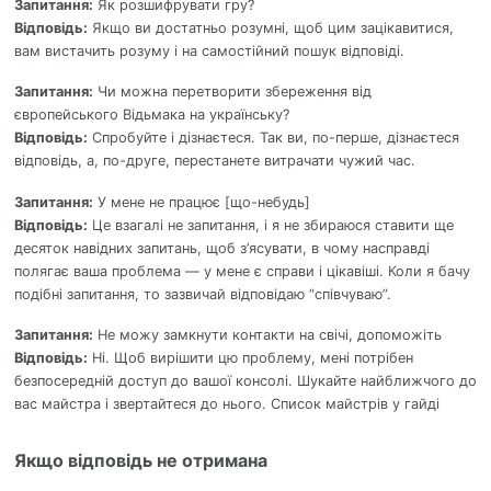
Запитання:
Як розшифрувати гру?
Відповідь:
Якщо ви достатньо розумні, щоб цим зацікавитися,
вам вистачить розуму і на самостійний пошук відповіді.
Запитання:
Чи можна перетворити збереження від
європейського Відьмака на українську?
Відповідь:
Спробуйте і дізнаєтеся. Так ви, по-перше, дізнаєтеся
відповідь, а, по-друге, перестанете витрачати чужий час.
Запитання:
У мене не працює [що-небудь]
Відповідь:
Це взагалі не запитання, і я не збираюся ставити ще
десяток навідних запитань, щоб з’ясувати, в чому насправді
полягає ваша проблема — у мене є справи і цікавіші. Коли я бачу
подібні запитання, то зазвичай відповідаю “співчуваю”.
Запитання:
Не можу замкнути контакти на свічі, допоможіть
Відповідь:
Ні. Щоб вирішити цю проблему, мені потрібен
безпосередній доступ до вашої консолі. Шукайте найближчого до
вас майстра і звертайтеся до нього. Список майстрів у гайді
Якщо відповідь не отримана