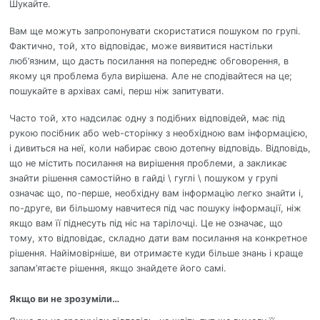
Шукайте.
Вам ще можуть запропонувати скористатися пошуком по групі.
Фактично, той, хто відповідає, може виявитися настільки
люб’язним, що дасть посилання на попереднє обговорення, в
якому ця проблема була вирішена. Але не сподівайтеся на це;
пошукайте в архівах самі, перш ніж запитувати.
Часто той, хто надсилає одну з подібних відповідей, має під
рукою посібник або web-сторінку з необхідною вам інформацією,
і дивиться на неї, коли набирає свою дотепну відповідь. Відповідь,
що не містить посилання на вирішення проблеми, а закликає
знайти рішення самостійно в гайді \ гуглі \ пошуком у групі
означає що, по-перше, необхідну вам інформацію легко знайти і,
по-друге, ви більшому навчитеся під час пошуку інформації, ніж
якщо вам її піднесуть під ніс на тарілочці. Це не означає, що
тому, хто відповідає, складно дати вам посилання на конкретное
рішення. Найімовірніше, ви отримаєте куди більше знань і краще
запам’ятаєте рішення, якщо знайдете його самі.
Якщо ви не зрозуміли…