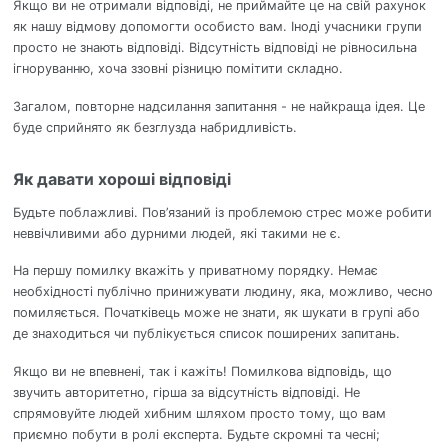
Якщо ви не отримали відповіді, не приймайте це на свій рахунок
як нашу відмову допомогти особисто вам. Іноді учасники групи
просто не знають відповіді. Відсутність відповіді не рівносильна
ігноруванню, хоча ззовні різницю помітити складно.
Загалом, повторне надсилання запитання - не найкраща ідея. Це
буде сприйнято як безглузда набридливість.
Як давати хороші відповіді
Будьте поблажливі. Пов’язаний із проблемою стрес може робити
неввічливими або дурними людей, які такими не є.
На першу помилку вкажіть у приватному порядку. Немає
необхідності публічно принижувати людину, яка, можливо, чесно
помиляється. Початківець може не знати, як шукати в групі або
де знаходиться чи публікується список поширених запитань.
Якщо ви не впевнені, так і кажіть! Помилкова відповідь, що
звучить авторитетно, гірша за відсутність відповіді. Не
спрямовуйте людей хибним шляхом просто тому, що вам
приємно побути в ролі експерта. Будьте скромні та чесні;