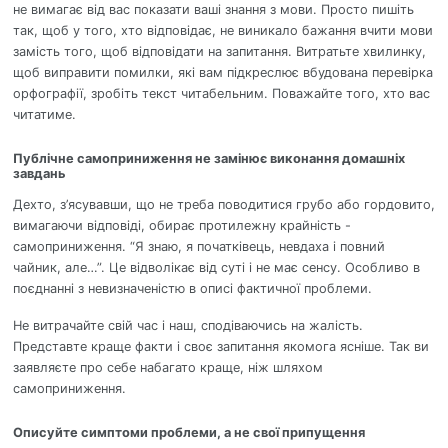
не вимагає від вас показати ваші знання з мови. Просто пишіть
так, щоб у того, хто відповідає, не виникало бажання вчити мови
замість того, щоб відповідати на запитання. Витратьте хвилинку,
щоб виправити помилки, які вам підкреслює вбудована перевірка
орфографії, зробіть текст читабельним. Поважайте того, хто вас
читатиме.
Публічне самоприниження не замінює виконання домашніх
завдань
Дехто, з’ясувавши, що не треба поводитися грубо або гордовито,
вимагаючи відповіді, обирає протилежну крайність -
самоприниження. “Я знаю, я початківець, невдаха і повний
чайник, але…”. Це відволікає від суті і не має сенсу. Особливо в
поєднанні з невизначеністю в описі фактичної проблеми.
Не витрачайте свій час і наш, сподіваючись на жалість.
Представте краще факти і своє запитання якомога ясніше. Так ви
заявляєте про себе набагато краще, ніж шляхом
самоприниження.
Описуйте симптоми проблеми, а не свої припущення