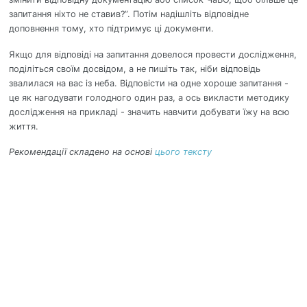
запитання ніхто не ставив?”. Потім надішліть відповідне
доповнення тому, хто підтримує ці документи.
Якщо для відповіді на запитання довелося провести дослідження,
поділіться своїм досвідом, а не пишіть так, ніби відповідь
звалилася на вас із неба. Відповісти на одне хороше запитання -
це як нагодувати голодного один раз, а ось викласти методику
дослідження на прикладі - значить навчити добувати їжу на всю
життя.
Рекомендації складено на основі
цього тексту
GITHUB
TG
KEFIR / 4IFIR - SWITCH JAILBROKEN
© 2026 xHR. Powered by
Jekyll
&
Minimal Mistakes
.