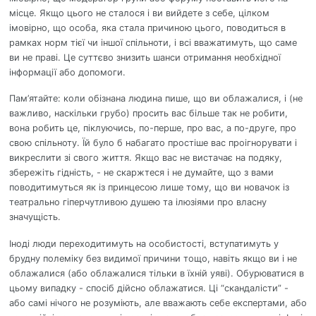
місце. Якщо цього не сталося і ви вийдете з себе, цілком
імовірно, що особа, яка стала причиною цього, поводиться в
рамках норм тієї чи іншої спільноти, і всі вважатимуть, що саме
ви не праві. Це суттєво знизить шанси отримання необхідної
інформації або допомоги.
Пам’ятайте: коли обізнана людина пише, що ви облажалися, і (не
важливо, наскільки грубо) просить вас більше так не робити,
вона робить це, піклуючись, по-перше, про вас, а по-друге, про
свою спільноту. Їй було б набагато простіше вас проігнорувати і
викреслити зі свого життя. Якщо вас не вистачає на подяку,
збережіть гідність, - не скаржтеся і не думайте, що з вами
поводитимуться як із принцесою лише тому, що ви новачок із
театрально гіперчутливою душею та ілюзіями про власну
значущість.
Іноді люди переходитимуть на особистості, вступатимуть у
брудну полеміку без видимої причини тощо, навіть якщо ви і не
облажалися (або облажалися тільки в їхній уяві). Обурюватися в
цьому випадку - спосіб дійсно облажатися. Ці “скандалісти” -
або самі нічого не розуміють, але вважають себе експертами, або