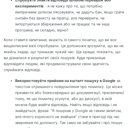
Спробуйте знайти відповідь шляхом перевірок або
експериментів
- я не кажу про те, що потрібно
емпіричним шляхом з’ясовувати, чи дадуть бан, якщо грати
онлайн без захисту на піратці, але перевірити, чи
імпортуються збереження або чи працює та чи інша
програма, не складно, вірно?
Коли ставите запитання, вкажіть із самого початку, що ви все
вищеописане вже спробували. Це допоможе зрозуміти, що ви не
якийсь ледар, що тринькає чужий час. Ще краще, покажіть, що
ви дізналися в результаті своїх пошуків. Куди приємніше
відповідати людям, які продемонстрували свою здатність
сприймати відповіді.
Використовуйте прийоми на кшталт пошуку в Google
за
текстом отриманого повідомлення про помилку. Це може
призвести або безпосередньо до документації, присвяченої
тому, як цю помилку усунути, або до дискусії, в якій
можна буде знайти відповідь. Навіть якщо відповідь і не
знайдеться, фраза: “Я пошукав у Google за таким запитом,
але нічого корисного не знайшов” стане в пригоді під час
звернення по допомогу. Так само не забувайте і про пошук