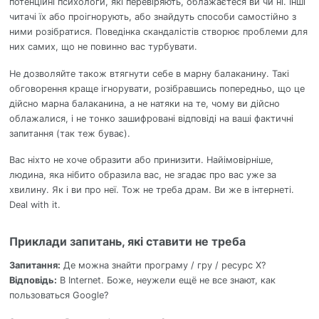
потенційні психологи, які перевіряють, облажаєтеся ви чи ні. Інші
читачі їх або проігнорують, або знайдуть способи самостійно з
ними розібратися. Поведінка скандалістів створює проблеми для
них самих, що не повинно вас турбувати.
Не дозволяйте також втягнути себе в марну балаканину. Такі
обговорення краще ігнорувати, розібравшись попередньо, що це
дійсно марна балаканина, а не натяки на те, чому ви дійсно
облажалися, і не тонко зашифровані відповіді на ваші фактичні
запитання (так теж буває).
Вас ніхто не хоче образити або принизити. Найімовірніше,
людина, яка нібито образила вас, не згадає про вас уже за
хвилину. Як і ви про неї. Тож не треба драм. Ви же в інтернеті.
Deal with it.
Приклади запитань, які ставити не треба
Запитання:
Де можна знайти програму / гру / ресурс X?
Відповідь:
В Internet. Боже, неужели ещё не все знают, как
пользоваться Google?