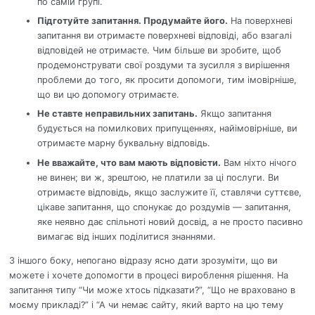
по самій групі.
Підготуйте запитання. Продумайте його.
На поверхневі
запитання ви отримаєте поверхневі відповіді, або взагалі
відповідей не отримаєте. Чим більше ви зробите, щоб
продемонструвати свої роздуми та зусилля з вирішення
проблеми до того, як просити допомоги, тим імовірніше,
що ви цю допомогу отримаєте.
Не ставте неправильних запитань.
Якщо запитання
будується на помилкових припущеннях, найімовірніше, ви
отримаєте марну буквальну відповідь.
Не вважайте, что вам мають відповісти.
Вам ніхто нічого
не винен; ви ж, зрештою, не платили за ці послуги. Ви
отримаєте відповідь, якщо заслужите її, ставлячи суттєве,
цікаве запитання, що спонукає до роздумів — запитання,
яке неявно дає спільноті новий досвід, а не просто пасивно
вимагає від інших поділитися знаннями.
З іншого боку, непогано відразу ясно дати зрозуміти, що ви
можете і хочете допомогти в процесі вироблення рішення. На
запитання типу “Чи може хтось підказати?”, “Що не враховано в
моєму прикладі?” і “А чи немає сайту, який варто на цю тему