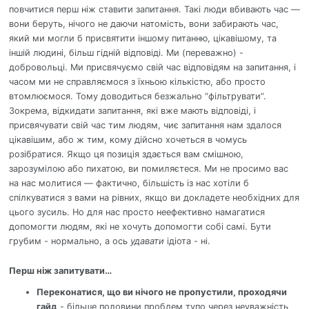
повчитися перш ніж ставити запитання. Такі люди вбивають час —
вони беруть, нічого не даючи натомість, вони забирають час,
який ми могли б присвятити іншому питанню, цікавішому, та
іншій людині, більш гідній відповіді. Ми (переважно) -
добровольці. Ми присвячуємо свій час відповідям на запитання, і
часом ми не справляємося з їхньою кількістю, або просто
втомлюємося. Тому доводиться безжально “фільтрувати”.
Зокрема, відкидати запитання, які вже мають відповіді, і
присвячувати свій час тим людям, чиє запитання нам здалося
цікавішим, або ж тим, кому дійсно хочеться в чомусь
розібратися. Якщо ця позиція здається вам смішною,
зарозумілою або пихатою, ви помиляєтеся. Ми не просимо вас
на нас молитися — фактично, більшість із нас хотіли б
спілкуватися з вами на рівних, якщо ви докладете необхідних для
цього зусиль. Но для нас просто неефективно намагатися
допомогти людям, які не хочуть допомогти собі самі. Бути
грубим - нормально, а ось
удавати
ідіота - ні.
Перш ніж запитувати…
Переконатися, що ви нічого не пропустили, проходячи
гайд
- більше половини проблем тупо через неуважність