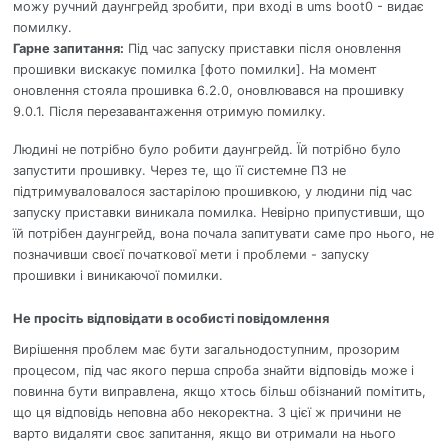
можу ручний даунгрейд зробити, при вході в ums boot0 - видає
помилку.
Гарне запитання:
Під час запуску приставки після оновлення
прошивки вискакує помилка [фото помилки]. На момент
оновлення стояла прошивка 6.2.0, оновлювався на прошивку
9.0.1. Після перезавантаження отримую помилку.
Людині не потрібно було робити даунгрейд. Їй потрібно було
запустити прошивку. Через те, що її системне ПЗ не
підтримуваловалося застарілою прошивкою, у людини під час
запуску приставки виникала помилка. Невірно припустивши, що
їй потрібен даунгрейд, вона почала запитувати саме про нього, не
позначивши своєї початкової мети і проблеми - запуску
прошивки і виникаючої помилки.
Не просіть відповідати в особисті повідомлення
Вирішення проблем має бути загальнодоступним, прозорим
процесом, під час якого перша спроба знайти відповідь може і
повинна бути виправлена, якщо хтось більш обізнаний помітить,
що ця відповідь неповна або некоректна. З цієї ж причини не
варто видаляти своє запитання, якщо ви отримали на нього