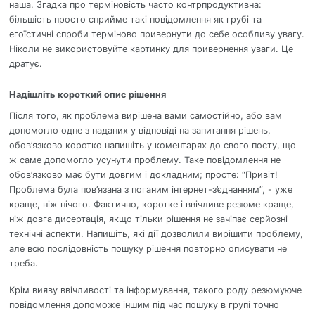
наша. Згадка про терміновість часто контрпродуктивна:
більшість просто сприйме такі повідомлення як грубі та
егоїстичні спроби терміново привернути до себе особливу увагу.
Ніколи не використовуйте картинку для привернення уваги. Це
дратує.
Надішліть короткий опис рішення
Після того, як проблема вирішена вами самостійно, або вам
допомогло одне з наданих у відповіді на запитання рішень,
обов’язково коротко напишіть у коментарях до свого посту, що
ж саме допомогло усунути проблему. Таке повідомлення не
обов’язково має бути довгим і докладним; просте: “Привіт!
Проблема була пов’язана з поганим інтернет-з’єднанням”, - уже
краще, ніж нічого. Фактично, коротке і ввічливе резюме краще,
ніж довга дисертація, якщо тільки рішення не зачіпає серйозні
технічні аспекти. Напишіть, які дії дозволили вирішити проблему,
але всю послідовність пошуку рішення повторно описувати не
треба.
Крім вияву ввічливості та інформування, такого роду резюмуюче
повідомлення допоможе іншим під час пошуку в групі точно