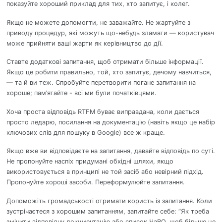
показуйте хороший приклад для тих, хто запитує, і колег.
Якщо не можете допомогти, не заважайте. Не жартуйте з
приводу процедур, які можуть що-небудь зламати — користувач
може прийняти ваші жарти як керівництво до дії.
Ставте додаткові запитання, щоб отримати більше інформації.
Якщо це робити правильно, той, хто запитує, дечому навчиться,
— та й ви теж. Спробуйте перетворити погане запитання на
хороше; пам’ятайте - всі ми були початківцями.
Хоча проста відповідь RTFM буває виправдана, коли дається
просто ледарю, посилання на документацію (навіть якщо це набір
ключових слів для пошуку в Google) все ж краще.
Якщо вже ви відповідаєте на запитання, давайте відповідь по суті.
Не пропонуйте наспіх придумані обхідні шляхи, якщо
використовується в принципі не той засіб або невірний підхід.
Пропонуйте хороші засоби. Переформулюйте запитання.
Допоможіть громадськості отримати користь із запитання. Коли
зустрічаєтеся з хорошим запитанням, запитайте себе: “Як треба
змінити відповідну документацію або список ЧаВО, щоб більше це