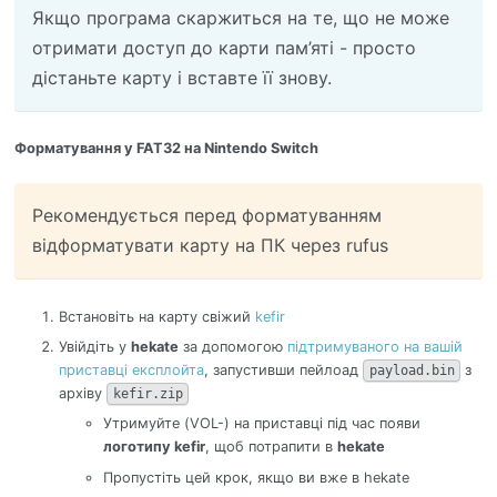
Якщо програма скаржиться на те, що не може
отримати доступ до карти пам’яті - просто
дістаньте карту і вставте її знову.
Форматування у FAT32 на Nintendo Switch
Рекомендується перед форматуванням
відформатувати карту на ПК через rufus
Встановіть на карту свіжий
kefir
Увійдіть у
hekate
за допомогою
підтримуваного на вашій
приставці експлойта
, запустивши пейлоад
з
payload.bin
архіву
kefir.zip
Утримуйте (VOL-) на приставці під час появи
логотипу kefir
, щоб потрапити в
hekate
Пропустіть цей крок, якщо ви вже в hekate