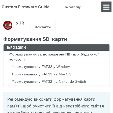
Custom Firmware Guide
На головну
Tog
Me
xHR
Контакти
Форматування SD-карти
РОЗДІЛИ
Форматування за допомогою ПК (для будь-якої
консолі)
Форматування у FAT32 у Windows
Форматування у FAT32 на MacOS
Форматування у FAT32 на Nintendo Switch
Рекомендую виконати форматування карти
пам’яті, щоб очистити її від непотрібного сміття
та прибрати можливі накопичені помилки.