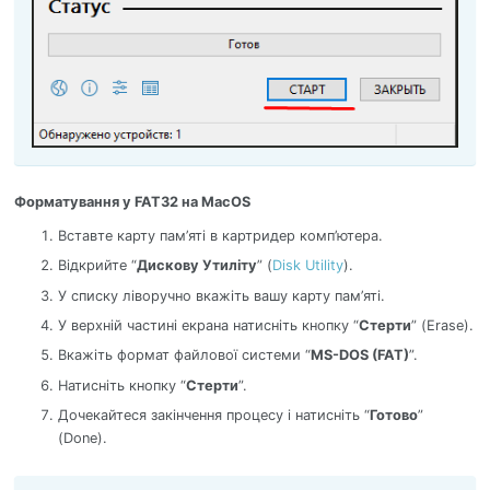
Форматування у FAT32 на MacOS
Вставте карту пам’яті в картридер комп’ютера.
Відкрийте “
Дискову Утиліту
” (
Disk Utility
).
У списку ліворучно вкажіть вашу карту пам’яті.
У верхній частині екрана натисніть кнопку “
Стерти
” (Erase).
Вкажіть формат файлової системи “
MS-DOS (FAT)
”.
Натисніть кнопку “
Стерти
”.
Дочекайтеся закінчення процесу і натисніть “
Готово
”
(Done).