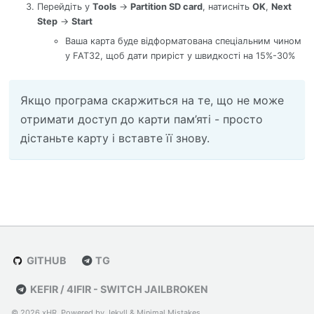
Перейдіть у
Tools
->
Partition SD card
, натисніть
OK
,
Next
Step
->
Start
Ваша карта буде відформатована спеціальним чином
у FAT32, щоб дати приріст у швидкості на 15%-30%
Якщо програма скаржиться на те, що не може
отримати доступ до карти пам’яті - просто
дістаньте карту і вставте її знову.
GITHUB
TG
KEFIR / 4IFIR - SWITCH JAILBROKEN
© 2026 xHR. Powered by
Jekyll
&
Minimal Mistakes
.