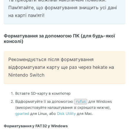
Пам’ятайте, що форматування знищить усі дані
на карті пам’яті!
Форматування за допомогою ПК (для будь-якої
консолі)
Рекомендується після форматування
відформатувати карту ще раз через hekate на
Nintendo Switch
Вставте SD-карту в комп’ютер
Відформатуйте її за допомогою
для Windows
rufus
(використовуйте налаштування зі скріншота нижче),
gparted
для Linux, або
Disk Utility
для Mac.
Форматування у FAT32 у Windows