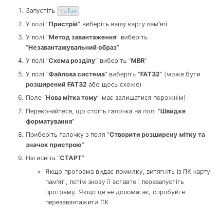
Запустіть
rufus
У полі “
Пристрій
” виберіть вашу карту пам’яті
У полі “
Метод завантаження
” виберіть
“
Незавантажувальний образ
”
У полі “
Схема розділу
” виберіть “
MBR
”
У полі “
Файлова система
” виберіть “
FAT32
” (може бути
розширений FAT32
або щось схоже)
Поле “
Нова мітка тому
” має залишатися порожнім!
Переконайтеся, що стоїть галочка на полі “
Швидке
форматування
”
Приберіть галочку з поля “
Створити розширену мітку та
значок пристрою
”
Натисніть “
СТАРТ
”
Якщо програма видає помилку, витягніть із ПК карту
пам’яті, потім знову її вставте і перезапустіть
програму. Якщо це не допомагає, спробуйте
перезавантажити ПК